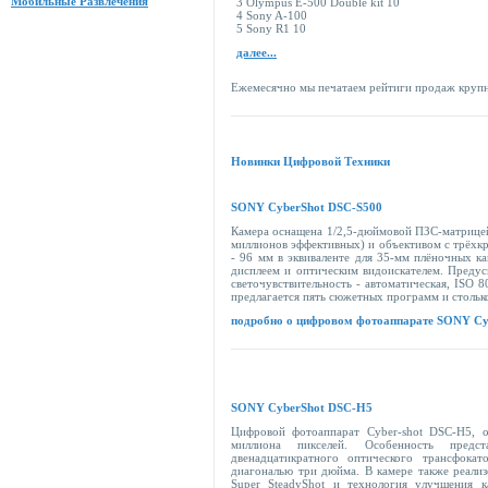
Мобильные Развлечения
3 Olympus E-500 Double kit 10
4 Sony A-100
5 Sony R1 10
далее...
Ежемесячно мы печатаем рейтиги продаж крупн
Новинки Цифровой Техники
SONY CyberShot DSC-S500
Камера оснащена 1/2,5-дюймовой ПЗС-матрицей
миллионов эффективных) и объективом с трёхк
- 96 мм в эквиваленте для 35-мм плёночных 
дисплеем и оптическим видоискателем. Предус
светочувствительность - автоматическая, ISO 
предлагается пять сюжетных программ и стольк
подробно о цифровом фотоаппарате SONY Cy
SONY CyberShot DSC-H5
Цифровой фотоаппарат Cyber-shot DSC-H5, 
миллиона пикселей. Особенность предст
двенадцатикратного оптического трансфока
диагональю три дюйма. В камере также реали
Super SteadyShot и технология улучшения к