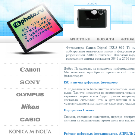
NIKON
COOLPIX S1
APHOTO.RU
НОВОСТИ
ФОТОА
Фотокамера
Canon Digital IXUS 900 Ti
име
трёхкратным оптическим зумом и фокусным ра
разрешением 230000 пикселей. Диапазон выде
разрешение снимка составляет 3648 х 2736 (ре
Добро Пожаловать на справочно-информацион
Мы поможем приобрести практический опыт
фотоаппарат.
ISO и шумы цифровых фотокамер
У подавляющего большинства компактных каме
выше. Так что, несмотря на возможность устано
картинка скорее всего будет просто неприго
настолько сильными, что о детализации и в
чувствительность на практике чаще всего оказы
Портретная Съемка
Снимки, сделанные новичками, нередко пестря
пятнами на ослепительно ярком фоне или выража
Рейтинг цифровых фотоаппаратов. АПРЕЛЬ 2