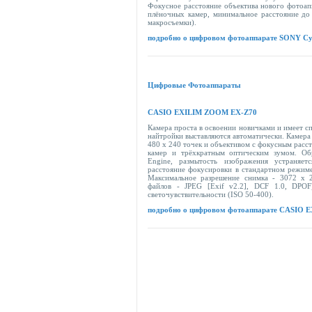
Фокусное расстояние объектива нового фотоапп
плёночных камер, минимальное расстояние до
макросъемки).
подробно о цифровом фотоаппарате SONY Cy
Цифровые Фотоаппараты
CASIO EXILIM ZOOM EX-Z70
Камера проста в освоении новичками и имеет с
найтройки выставляются автоматически. Камер
480 x 240 точек и объективом с фокусным расс
камер и трёхкратным оптическим зумом. Об
Engine, размытость изображения устраняет
расстояние фокусировки в стандартном режиме
Максимальное разрешение снимка - 3072 x 
файлов - JPEG [Exif v2.2], DCF 1.0, DPOF
светочувствительности (ISO 50-400).
подробно о цифровом фотоаппарате CASIO 