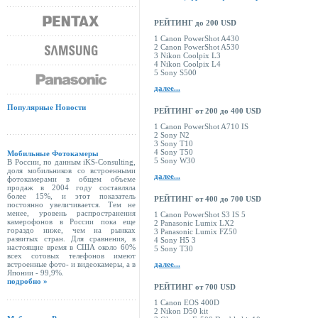
РЕЙТИНГ до 200 USD
1 Canon PowerShot A430
2 Canon PowerShot A530
3 Nikon Coolpix L3
4 Nikon Coolpix L4
5 Sony S500
далее...
Популярные Новости
РЕЙТИНГ от 200 до 400 USD
1 Canon PowerShot A710 IS
2 Sony N2
3 Sony T10
4 Sony T50
Мобильные Фотокамеры
5 Sony W30
В России, по данным iKS-Consulting,
доля мобильников со встроенными
далее...
фотокамерами в общем объеме
продаж в 2004 году составляла
более 15%, и этот показатель
РЕЙТИНГ от 400 до 700 USD
постоянно увеличивается. Тем не
менее, уровень распространения
1 Canon PowerShot S3 IS 5
камерофонов в России пока еще
2 Panasonic Lumix LX2
гораздо ниже, чем на рынках
3 Panasonic Lumix FZ50
развитых стран. Для сравнения, в
4 Sony H5 3
настоящие время в США около 60%
5 Sony T30
всех сотовых телефонов имеют
встроенные фото- и видеокамеры, а в
далее...
Японии - 99,9%.
подробно »
РЕЙТИНГ от 700 USD
1 Canon EOS 400D
2 Nikon D50 kit